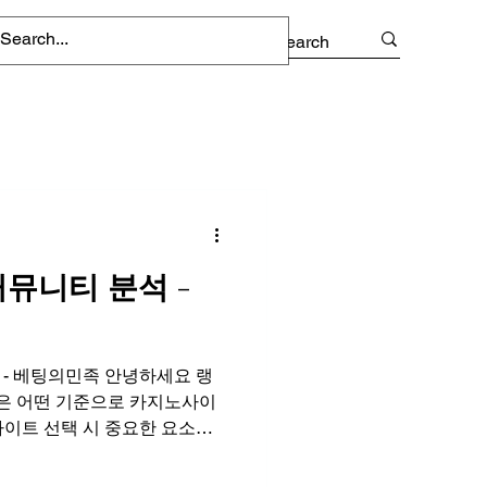
뮤니티 분석 -
 - 베팅의민족 안녕하세요 랭
은 어떤 기준으로 카지노사이
이트 선택 시 중요한 요소들
텔 카지노들와는 다르게 온라인