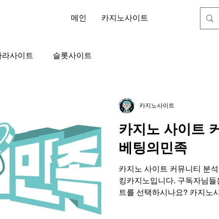
메인
카지노사이트
카라사이트
슬롯사이트
카지노사이트
카지노 사이트 커
베팅의민족
카지노 사이트 커뮤니티 분석
킹카지노입니다. 구독자님들
트를 선택하시나요? 카지노사
쉽게 규모 확인이 가능한 호
카지노는 겉만 봐선 규모를...